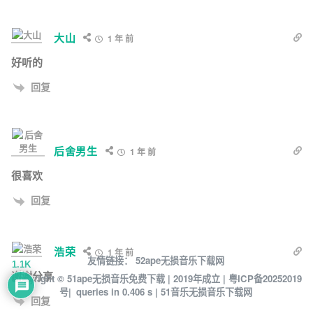
大山
1 年 前
好听的
回复
后舍男生
1 年 前
很喜欢
回复
浩荣
1 年 前
友情链接：
52ape无损音乐下载网
1.1K
谢谢分享
Copyright © 51ape无损音乐免费下载 | 2019年成立 |
粤ICP备20252019
号|
queries in 0.406 s |
51音乐无损音乐下载网
回复