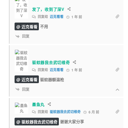
发了，收到了深V
回复给
迈克看看
1 年 前
@ 迈克看看
不用
回复
驱蚊器我去武切维奇
回复给
迈克看看
1 年 前
@ 迈克看看
驱蚊器额温枪
回复
墨鱼丸
回复给
驱蚊器我去武切维奇
6 月 前
@ 驱蚊器我去武切维奇
谢谢大家分享