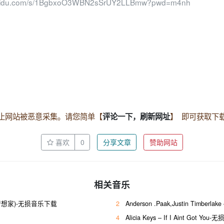
.baidu.com/s/1BgbxoO3WBN2sSrUY2LLBmw?pwd=m4nh
止网站被恶意采集。请您简单【
】 即可获取下
评论一下，刷新网址
喜欢
0
分享文章
赞助网站
相关音乐
er (梦想家)-无损音乐下载
2
Anderson .Paak,Justin Timberlak
4
Alicia Keys – If I Aint Got Y