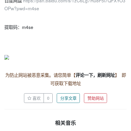
百度网盘
https://pan.baidu.com/s/1zC6Lg7Ru8F5i7QFXYO3
OPw?pwd=m4se
提取码：m4se
为防止网站被恶意采集。请您简单【
】 即
评论一下，刷新网址
可获取下载地址
喜欢
0
分享文章
赞助网站
相关音乐