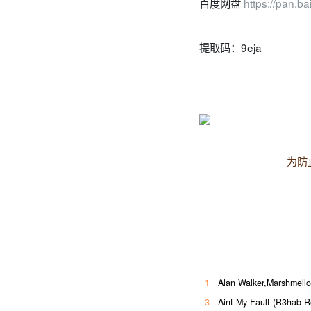
百度网盘
https://pan.
提取码：9eja
为防
1
Alan Walker,Marshmello – Si
3
Aint My Fault (R3h