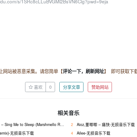
baidu.com/s/1SRc8cLLuBVGMl2BsVN6Clg?pwd=9eja
止网站被恶意采集。请您简单【
】 即可获取下
评论一下，刷新网址
喜欢
0
分享文章
赞助网站
相关音乐
ng Me to Sleep (Marshmello Remix)-无损音乐下载
2
Aioz,董唧唧 – 痛快-无损音乐下载
ab Remix)-无损音乐下载
4
Ailee-无损音乐下载