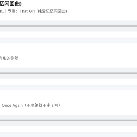
爱记忆闪回曲)
h_ | 专辑：That Girl (纯爱记忆闪回曲)
：有形的翅膀
 专辑：Once Again（不顺路就不走了吗）