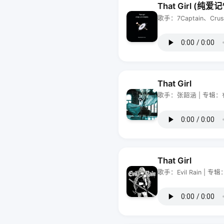
That Girl (纯
歌手：7Captain、Crus
That Girl
歌手：张韶涵 | 专辑
That Girl
歌手：Evil Rain |