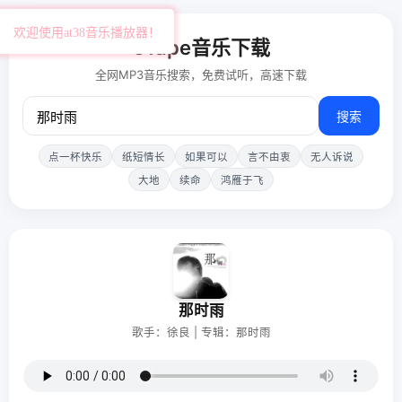
欢迎使用at38音乐播放器！
51ape音乐下载
全网MP3音乐搜索，免费试听，高速下载
搜索
点一杯快乐
纸短情长
如果可以
言不由衷
无人诉说
大地
续命
鸿雁于飞
那时雨
歌手：徐良 | 专辑：那时雨