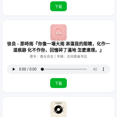
下载
徐良 - 那時雨『你像一場大雨 淋濕我的眼睛，化作一
道痕跡 化不作你，回憶碎了滿地 怎麼連理。』
歌手：香水百合 | 专辑：古风歌曲专区
下载