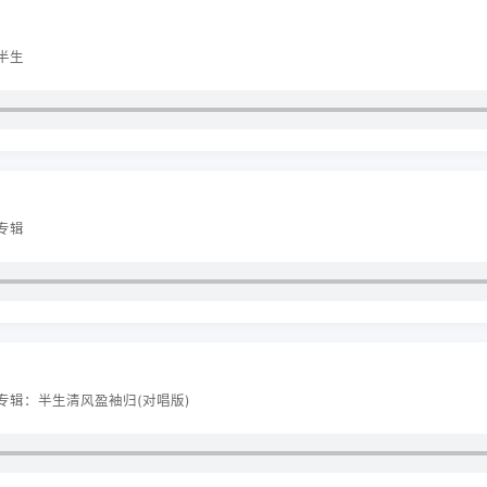
半生
专辑
 专辑：半生清风盈袖归(对唱版)