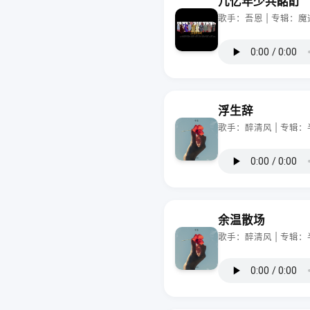
几忆年少共酩酊
歌手：吾恩 | 专辑：
浮生辞
歌手：醉清风 | 专辑：
余温散场
歌手：醉清风 | 专辑：