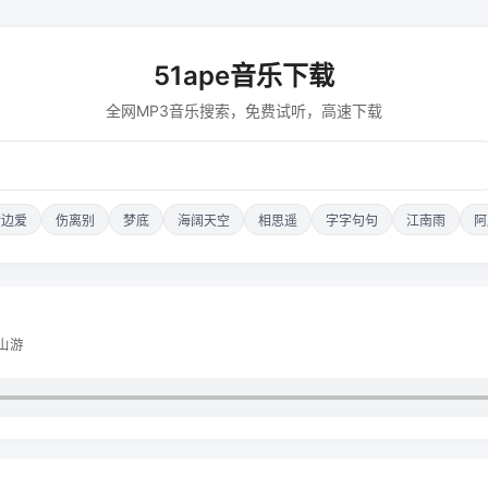
51ape音乐下载
全网MP3音乐搜索，免费试听，高速下载
错边爱
伤离别
梦底
海阔天空
相思遥
字字句句
江南雨
阿
山游