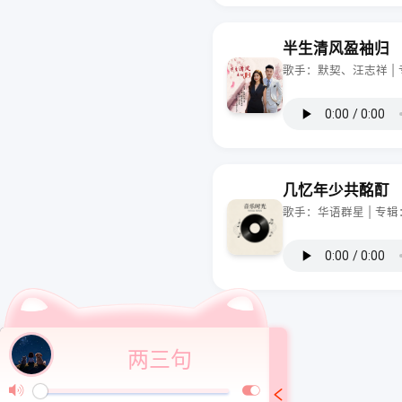
半生清风盈袖归
歌手：默契、汪志祥 |
几忆年少共酩酊
歌手：华语群星 | 专
两三句