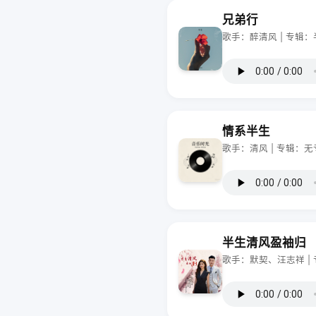
兄弟行
歌手：醉清风 | 专辑：
情系半生
歌手：清风 | 专辑：无
半生清风盈袖归
歌手：默契、汪志祥 |