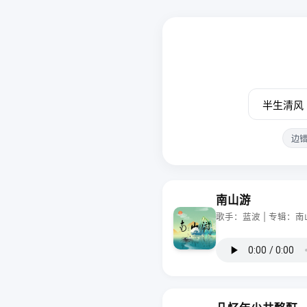
边
南山游
歌手：蓝波 | 专辑：南