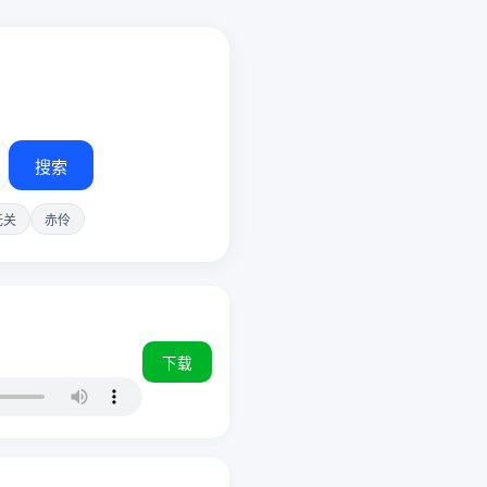
搜索
无关
赤伶
下载