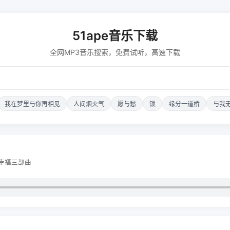
51ape音乐下载
全网MP3音乐搜索，免费试听，高速下载
我在梦里与你再相见
人间烟火气
愿与愁
锁
缘分一道桥
与我
：幸福三部曲