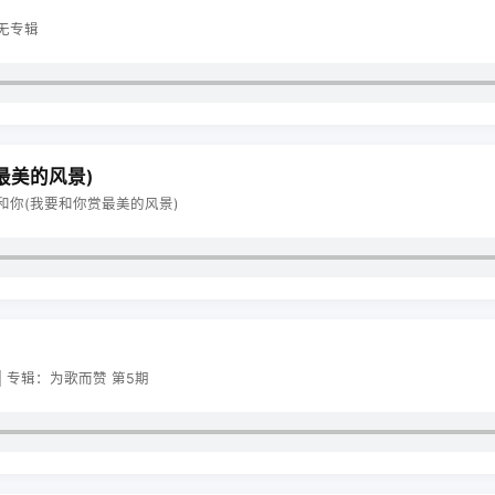
：无专辑
最美的风景)
：和你(我要和你赏最美的风景)
) | 专辑：为歌而赞 第5期