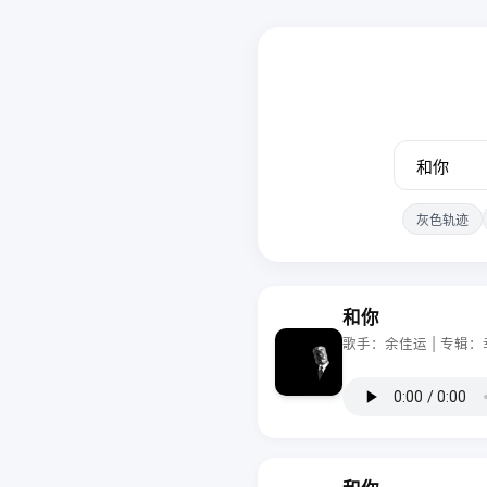
灰色轨迹
和你
歌手：余佳运 | 专辑